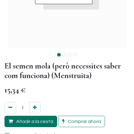
El semen mola (però necessites saber
com funciona) (Menstruita)
15,34
€
Añadir a la cesta
Comprar ahora