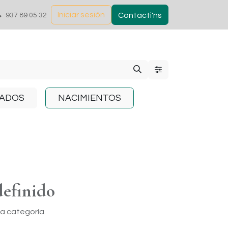
Iniciar sesión
Contacti'ns
937 89 05 32
ADOS
NACIMIENTOS
efinido
a categoría.