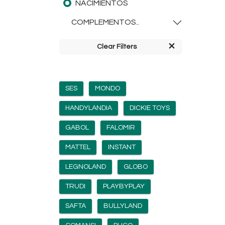
NACIMIENTOS
COMPLEMENTOS..
Clear Filters
SES
MONDO
HANDYLANDIA
DICKIE TOYS
GABOL
FALOMIR
MATTEL
INSTANT
LEGNOLAND
GLOBO
TRUDI
PLAYBYPLAY
SAFTA
BULLYLAND