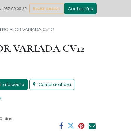
Iniciar sesión
Contacti'ns
937 89 05 32
TRO FLOR VARIADA CV12
R VARIADA CV12
r a la cesta
Comprar ahora
s
0 días