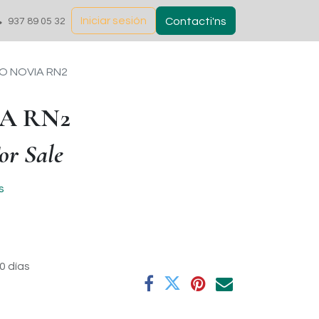
Iniciar sesión
Contacti'ns
937 89 05 32
O NOVIA RN2
A RN2
or Sale
s
0 días