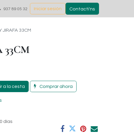
Iniciar sesión
Contacti'ns
937 89 05 32
 JIRAFA 33CM
A 33CM
r a la cesta
Comprar ahora
s
0 días