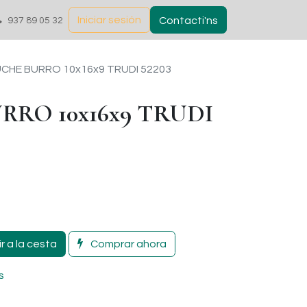
Iniciar sesión
Contacti'ns
937 89 05 32
CHE BURRO 10x16x9 TRUDI 52203
RRO 10x16x9 TRUDI
r a la cesta
Comprar ahora
s